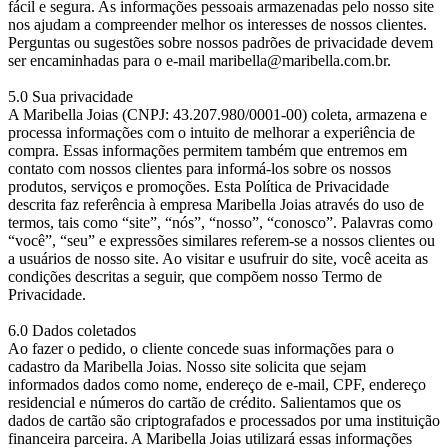
fácil e segura. As informações pessoais armazenadas pelo nosso site
nos ajudam a compreender melhor os interesses de nossos clientes.
Perguntas ou sugestões sobre nossos padrões de privacidade devem
ser encaminhadas para o e-mail maribella@maribella.com.br.
5.0 Sua privacidade
A Maribella Joias (CNPJ: 43.207.980/0001-00) coleta, armazena e
processa informações com o intuito de melhorar a experiência de
compra. Essas informações permitem também que entremos em
contato com nossos clientes para informá-los sobre os nossos
produtos, serviços e promoções. Esta Política de Privacidade
descrita faz referência à empresa Maribella Joias através do uso de
termos, tais como “site”, “nós”, “nosso”, “conosco”. Palavras como
“você”, “seu” e expressões similares referem-se a nossos clientes ou
a usuários de nosso site. Ao visitar e usufruir do site, você aceita as
condições descritas a seguir, que compõem nosso Termo de
Privacidade.
6.0 Dados coletados
Ao fazer o pedido, o cliente concede suas informações para o
cadastro da Maribella Joias. Nosso site solicita que sejam
informados dados como nome, endereço de e-mail, CPF, endereço
residencial e números do cartão de crédito. Salientamos que os
dados de cartão são criptografados e processados por uma instituição
financeira parceira. A Maribella Joias utilizará essas informações