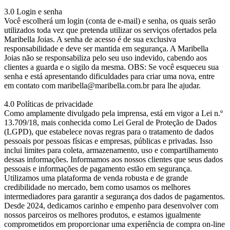
3.0 Login e senha
Você escolherá um login (conta de e-mail) e senha, os quais serão
utilizados toda vez que pretenda utilizar os serviços ofertados pela
Maribella Joias. A senha de acesso é de sua exclusiva
responsabilidade e deve ser mantida em segurança. A Maribella
Joias não se responsabiliza pelo seu uso indevido, cabendo aos
clientes a guarda e o sigilo da mesma. OBS: Se você esqueceu sua
senha e está apresentando dificuldades para criar uma nova, entre
em contato com maribella@maribella.com.br para lhe ajudar.
4.0 Políticas de privacidade
Como amplamente divulgado pela imprensa, está em vigor a Lei n.º
13.709/18, mais conhecida como Lei Geral de Proteção de Dados
(LGPD), que estabelece novas regras para o tratamento de dados
pessoais por pessoas físicas e empresas, públicas e privadas. Isso
inclui limites para coleta, armazenamento, uso e compartilhamento
dessas informações. Informamos aos nossos clientes que seus dados
pessoais e informações de pagamento estão em segurança.
Utilizamos uma plataforma de venda robusta e de grande
credibilidade no mercado, bem como usamos os melhores
intermediadores para garantir a segurança dos dados de pagamentos.
Desde 2024, dedicamos carinho e empenho para desenvolver com
nossos parceiros os melhores produtos, e estamos igualmente
comprometidos em proporcionar uma experiência de compra on-line